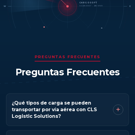
CARGOSOFT
SCAN 360° · EN VIVO
W
E
PREGUNTAS FRECUENTES
Preguntas Frecuentes
¿Qué tipos de carga se pueden
transportar por vía aérea con CLS
Logistic Solutions?
Carga seca (general, pallets, cajas y bultos),