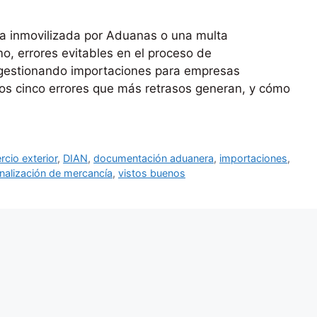
a inmovilizada por Aduanas o una multa
mo, errores evitables en el proceso de
gestionando importaciones para empresas
los cinco errores que más retrasos generan, y cómo
cio exterior
,
DIAN
,
documentación aduanera
,
importaciones
,
nalización de mercancía
,
vistos buenos