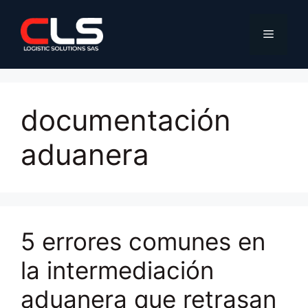
Saltar
al
Menú
contenido
documentación
aduanera
5 errores comunes en
la intermediación
aduanera que retrasan