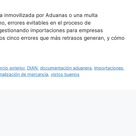
a inmovilizada por Aduanas o una multa
mo, errores evitables en el proceso de
gestionando importaciones para empresas
los cinco errores que más retrasos generan, y cómo
cio exterior
,
DIAN
,
documentación aduanera
,
importaciones
,
nalización de mercancía
,
vistos buenos